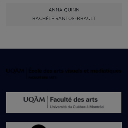
Navigation
ANNA QUINN
RACHÈLE SANTOS-BRAULT
de
l'article